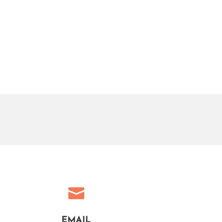

EMAIL