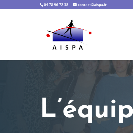
04 78 96 72 38
contact@aispa.fr
L’équip